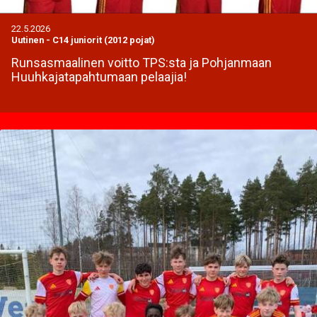
22.5.2026
Uutinen
-
C14 juniorit (2012 pojat)
Runsasmaalinen voitto TPS:sta ja Pohjanmaan
Huuhkajatapahtumaan pelaajia!