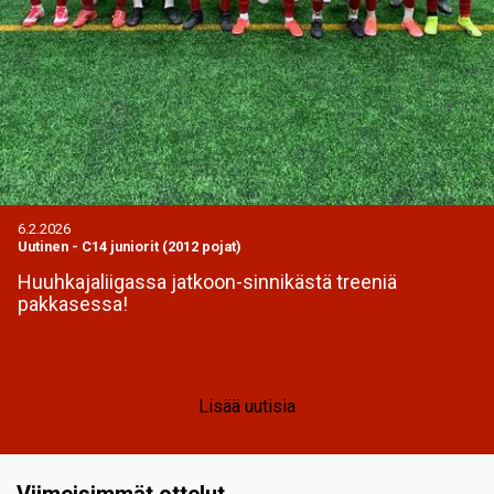
6.2.2026
Uutinen
-
C14 juniorit (2012 pojat)
Huuhkajaliigassa jatkoon-sinnikästä treeniä
pakkasessa!
Lisää uutisia
Viimeisimmät ottelut