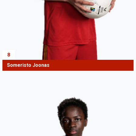
8
Someristo Joonas