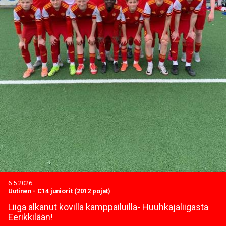
6.5.2026
Uutinen
-
C14 juniorit (2012 pojat)
Liiga alkanut kovilla kamppailuilla- Huuhkajaliigasta
Eerikkilään!