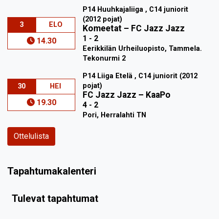
P14 Huuhkajaliiga , C14 juniorit
(2012 pojat)
3
ELO
Komeetat
–
FC Jazz Jazz
1 - 2
14.30
Eerikkilän Urheiluopisto, Tammela.
Tekonurmi 2
P14 Liiga Etelä , C14 juniorit (2012
pojat)
30
HEI
FC Jazz Jazz
–
KaaPo
19.30
4 - 2
Pori, Herralahti TN
Ottelulista
Tapahtumakalenteri
Tulevat tapahtumat