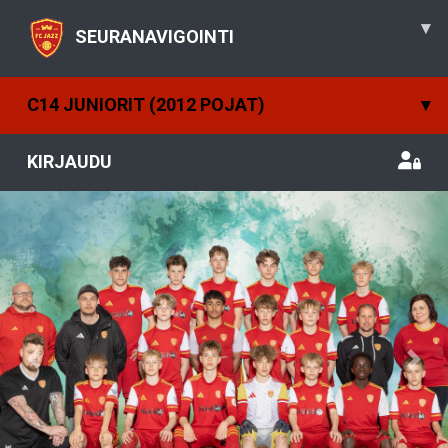
▾
SEURANAVIGOINTI
C14 JUNIORIT (2012 POJAT)
▾
KIRJAUDU
Previous
Nex