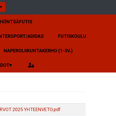
▾
 HÖNTSÄFUTIS
NTERSPORT/ADIDAS
FUTISKOULU
NAPEROLIIKUNTAKERHO (1-3V.)
EDOT
▾
ARVOT 2025 YHTEENVETO.pdf