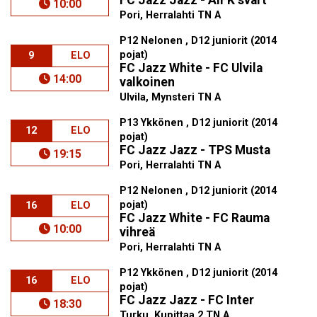
FC Jazz Jazz - ÅIFK svart
10:00
Pori, Herralahti TN A
P12 Nelonen , D12 juniorit (2014
pojat)
9
ELO
FC Jazz White - FC Ulvila
14:00
valkoinen
Ulvila, Mynsteri TN A
P13 Ykkönen , D12 juniorit (2014
12
ELO
pojat)
FC Jazz Jazz - TPS Musta
19:15
Pori, Herralahti TN A
P12 Nelonen , D12 juniorit (2014
pojat)
16
ELO
FC Jazz White - FC Rauma
10:00
vihreä
Pori, Herralahti TN A
P12 Ykkönen , D12 juniorit (2014
16
ELO
pojat)
FC Jazz Jazz - FC Inter
18:30
Turku, Kupittaa 2 TN A