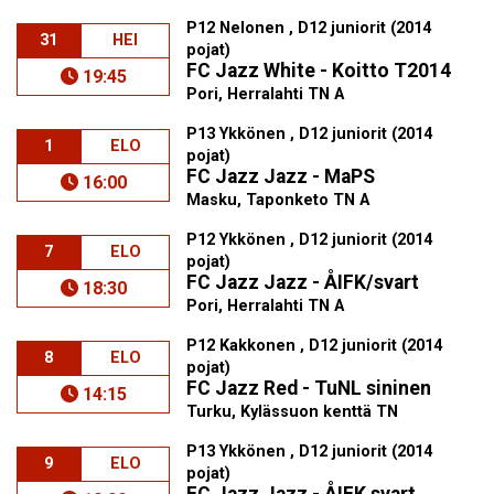
P12 Nelonen , D12 juniorit (2014
31
HEI
pojat)
FC Jazz White - Koitto T2014
19:45
Pori, Herralahti TN A
P13 Ykkönen , D12 juniorit (2014
1
ELO
pojat)
FC Jazz Jazz - MaPS
16:00
Masku, Taponketo TN A
P12 Ykkönen , D12 juniorit (2014
7
ELO
pojat)
FC Jazz Jazz - ÅIFK/svart
18:30
Pori, Herralahti TN A
P12 Kakkonen , D12 juniorit (2014
8
ELO
pojat)
FC Jazz Red - TuNL sininen
14:15
Turku, Kylässuon kenttä TN
P13 Ykkönen , D12 juniorit (2014
9
ELO
pojat)