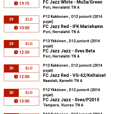
FC Jazz White - MuSa/Green
19:15
Pori, Herralahti TN A
P12 Kakkonen , D12 juniorit (2014
29
ELO
pojat)
FC Jazz Red - IFK Mariehamn
10:00
Pori, Herralahti TN A
P13 Ykkönen , D12 juniorit (2014
29
ELO
pojat)
FC Jazz Jazz - Ilves Beta
12:30
Pori, Herralahti TN A
P12 Kakkonen , D12 juniorit (2014
30
ELO
pojat)
FC Jazz Red - VG-62/Keltaiset
12:00
Naantali, Karvetti TN A
P12 Ykkönen , D12 juniorit (2014
30
ELO
pojat)
FC Jazz Jazz - Ilves/P2015
13:00
Tampere, Vuores TN A