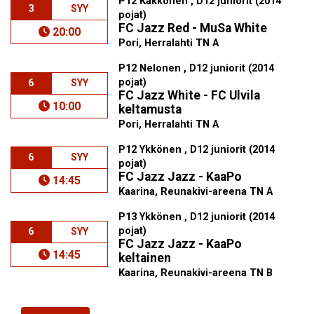
P12 Kakkonen , D12 juniorit (2014
3
SYY
pojat)
FC Jazz Red - MuSa White
20:00
Pori, Herralahti TN A
P12 Nelonen , D12 juniorit (2014
pojat)
6
SYY
FC Jazz White - FC Ulvila
10:00
keltamusta
Pori, Herralahti TN A
P12 Ykkönen , D12 juniorit (2014
6
SYY
pojat)
FC Jazz Jazz - KaaPo
14:45
Kaarina, Reunakivi-areena TN A
P13 Ykkönen , D12 juniorit (2014
pojat)
6
SYY
FC Jazz Jazz - KaaPo
14:45
keltainen
Kaarina, Reunakivi-areena TN B