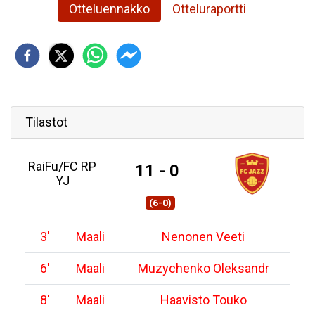
Otteluennakko
Otteluraportti
Tilastot
RaiFu/FC RP
11 - 0
YJ
(6-0)
3
'
Maali
Nenonen Veeti
6
'
Maali
Muzychenko Oleksandr
8
'
Maali
Haavisto Touko