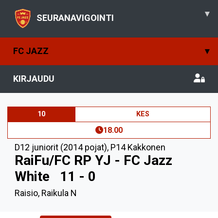
▾
SEURANAVIGOINTI
FC JAZZ
▾
KIRJAUDU
10
KES
18.00
D12 juniorit (2014 pojat)
,
P14 Kakkonen
RaiFu/FC RP YJ - FC Jazz
White
11 - 0
Raisio, Raikula N