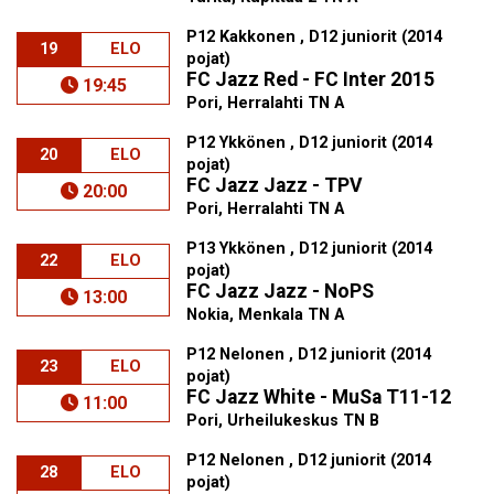
P12 Kakkonen , D12 juniorit (2014
19
ELO
pojat)
FC Jazz Red - FC Inter 2015
19:45
Pori, Herralahti TN A
P12 Ykkönen , D12 juniorit (2014
20
ELO
pojat)
FC Jazz Jazz - TPV
20:00
Pori, Herralahti TN A
P13 Ykkönen , D12 juniorit (2014
22
ELO
pojat)
FC Jazz Jazz - NoPS
13:00
Nokia, Menkala TN A
P12 Nelonen , D12 juniorit (2014
23
ELO
pojat)
FC Jazz White - MuSa T11-12
11:00
Pori, Urheilukeskus TN B
P12 Nelonen , D12 juniorit (2014
28
ELO
pojat)