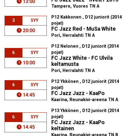
13:00
Tampere, Vuores TN A
P12 Kakkonen , D12 juniorit (2014
3
SYY
pojat)
FC Jazz Red - MuSa White
20:00
Pori, Herralahti TN A
P12 Nelonen , D12 juniorit (2014
pojat)
6
SYY
FC Jazz White - FC Ulvila
10:00
keltamusta
Pori, Herralahti TN A
P12 Ykkönen , D12 juniorit (2014
6
SYY
pojat)
FC Jazz Jazz - KaaPo
14:45
Kaarina, Reunakivi-areena TN A
P13 Ykkönen , D12 juniorit (2014
pojat)
6
SYY
FC Jazz Jazz - KaaPo
14:45
keltainen
Kaarina, Reunakivi-areena TN B