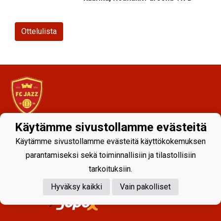
Ottelulista
Käytämme sivustollamme evästeitä
Tietosuojaseloste
Käytämme sivustollamme evästeitä käyttökokemuksen
parantamiseksi sekä toiminnallisiin ja tilastollisiin
tarkoituksiin.
Hyväksy kaikki
Vain pakolliset
Powered by