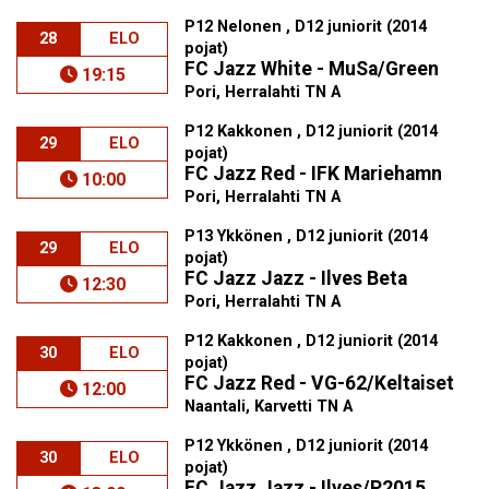
P12 Nelonen , D12 juniorit (2014
28
ELO
pojat)
FC Jazz White - MuSa/Green
19:15
Pori, Herralahti TN A
P12 Kakkonen , D12 juniorit (2014
29
ELO
pojat)
FC Jazz Red - IFK Mariehamn
10:00
Pori, Herralahti TN A
P13 Ykkönen , D12 juniorit (2014
29
ELO
pojat)
FC Jazz Jazz - Ilves Beta
12:30
Pori, Herralahti TN A
P12 Kakkonen , D12 juniorit (2014
30
ELO
pojat)
FC Jazz Red - VG-62/Keltaiset
12:00
Naantali, Karvetti TN A
P12 Ykkönen , D12 juniorit (2014
30
ELO
pojat)
FC Jazz Jazz - Ilves/P2015