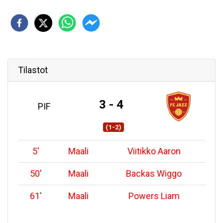
Tilastot
3 - 4
PIF
(1-2)
5
'
Maali
Viitikko Aaron
50
'
Maali
Backas Wiggo
61
'
Maali
Powers Liam