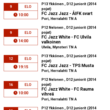
P13 Ykkönen , D12 juniorit (2014
9
ELO
pojat)
FC Jazz Jazz - ÅIFK svart
10:00
Pori, Herralahti TN A
P12 Nelonen , D12 juniorit (2014
pojat)
9
ELO
FC Jazz White - FC Ulvila
14:00
valkoinen
Ulvila, Mynsteri TN A
P13 Ykkönen , D12 juniorit (2014
12
ELO
pojat)
FC Jazz Jazz - TPS Musta
19:15
Pori, Herralahti TN A
P12 Nelonen , D12 juniorit (2014
pojat)
16
ELO
FC Jazz White - FC Rauma
10:00
vihreä
Pori, Herralahti TN A
P12 Ykkönen , D12 juniorit (2014