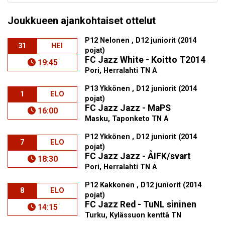
Joukkueen ajankohtaiset ottelut
P12 Nelonen , D12 juniorit (2014
31
HEI
pojat)
FC Jazz White - Koitto T2014
19:45
Pori, Herralahti TN A
P13 Ykkönen , D12 juniorit (2014
1
ELO
pojat)
FC Jazz Jazz - MaPS
16:00
Masku, Taponketo TN A
P12 Ykkönen , D12 juniorit (2014
7
ELO
pojat)
FC Jazz Jazz - ÅIFK/svart
18:30
Pori, Herralahti TN A
P12 Kakkonen , D12 juniorit (2014
8
ELO
pojat)
FC Jazz Red - TuNL sininen
14:15
Turku, Kylässuon kenttä TN