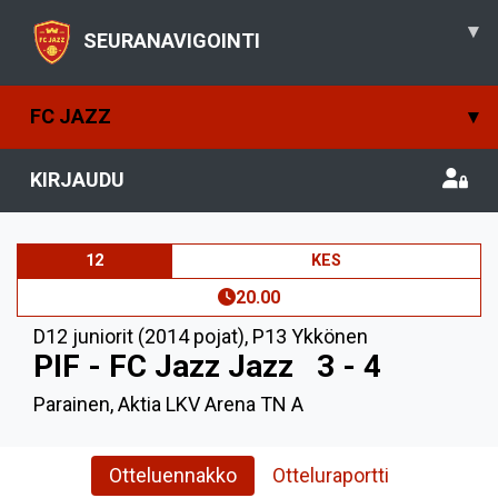
▾
SEURANAVIGOINTI
FC JAZZ
▾
KIRJAUDU
12
KES
20.00
D12 juniorit (2014 pojat)
,
P13 Ykkönen
PIF - FC Jazz Jazz
3 - 4
Parainen, Aktia LKV Arena TN A
Otteluennakko
Otteluraportti