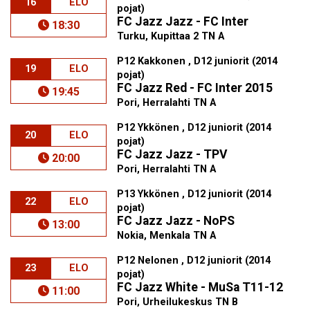
16
ELO
pojat)
FC Jazz Jazz - FC Inter
18:30
Turku, Kupittaa 2 TN A
P12 Kakkonen , D12 juniorit (2014
19
ELO
pojat)
FC Jazz Red - FC Inter 2015
19:45
Pori, Herralahti TN A
P12 Ykkönen , D12 juniorit (2014
20
ELO
pojat)
FC Jazz Jazz - TPV
20:00
Pori, Herralahti TN A
P13 Ykkönen , D12 juniorit (2014
22
ELO
pojat)
FC Jazz Jazz - NoPS
13:00
Nokia, Menkala TN A
P12 Nelonen , D12 juniorit (2014
23
ELO
pojat)
FC Jazz White - MuSa T11-12
11:00
Pori, Urheilukeskus TN B