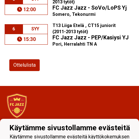
2013 tytöt)
FC Jazz Jazz - SoVo/LoPS Yj
12:00
Somero, Tekonurmi
T13 Liiga Etelä , CT15 juniorit
6
SYY
(2011-2013 tytöt)
FC Jazz Jazz - PEP/Kasiysi YJ
15:30
Pori, Herralahti TN A
Ottelulista
Käytämme sivustollamme evästeitä
Tietosuojaseloste
Käytämme sivustollamme evästeitä käyttökokemuksen