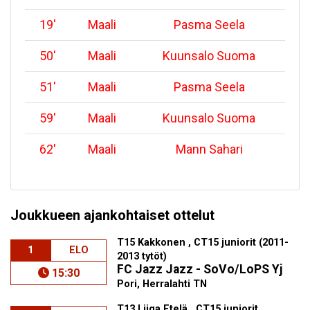
19
'
Maali
Pasma Seela
50
'
Maali
Kuunsalo Suoma
51
'
Maali
Pasma Seela
59
'
Maali
Kuunsalo Suoma
62
'
Maali
Mann Sahari
Joukkueen ajankohtaiset ottelut
T15 Kakkonen , CT15 juniorit (2011-
1
ELO
2013 tytöt)
FC Jazz Jazz - SoVo/LoPS Yj
15:30
Pori, Herralahti TN
T13 Liiga Etelä , CT15 juniorit