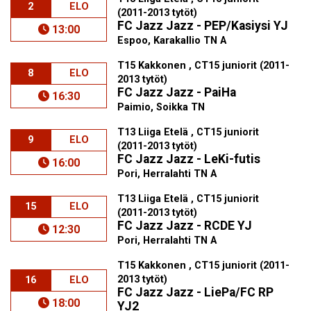
2
ELO
(2011-2013 tytöt)
FC Jazz Jazz - PEP/Kasiysi YJ
13:00
Espoo, Karakallio TN A
T15 Kakkonen , CT15 juniorit (2011-
8
ELO
2013 tytöt)
FC Jazz Jazz - PaiHa
16:30
Paimio, Soikka TN
T13 Liiga Etelä , CT15 juniorit
9
ELO
(2011-2013 tytöt)
FC Jazz Jazz - LeKi-futis
16:00
Pori, Herralahti TN A
T13 Liiga Etelä , CT15 juniorit
15
ELO
(2011-2013 tytöt)
FC Jazz Jazz - RCDE YJ
12:30
Pori, Herralahti TN A
T15 Kakkonen , CT15 juniorit (2011-
2013 tytöt)
16
ELO
FC Jazz Jazz - LiePa/FC RP
18:00
YJ2