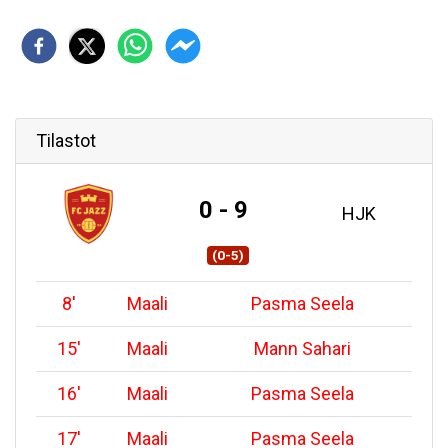
Tilastot
0 - 9
HJK
(0-5)
8
'
Maali
Pasma Seela
15
'
Maali
Mann Sahari
16
'
Maali
Pasma Seela
17
'
Maali
Pasma Seela