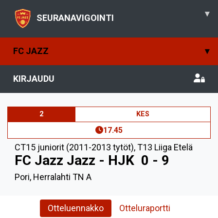
▾
SEURANAVIGOINTI
FC JAZZ
▾
KIRJAUDU
2
KES
17.45
CT15 juniorit (2011-2013 tytöt)
,
T13 Liiga Etelä
FC Jazz Jazz - HJK
0 - 9
Pori, Herralahti TN A
Otteluennakko
Otteluraportti